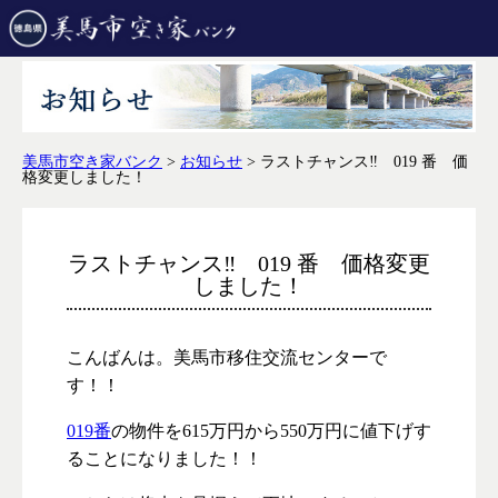
美馬市空き家バンク
>
お知らせ
>
ラストチャンス‼ 019 番 価
格変更しました！
ラストチャンス‼ 019 番 価格変更
しました！
こんばんは。美馬市移住交流センターで
す！！
019番
の物件を615万円から550万円に値下げす
ることになりました！！