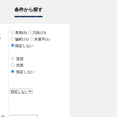
条件から探す
美馬(9)
穴吹(13)
ア
脇町(11)
木屋平(1)
指定しない
賃貸
・
売買
指定しない