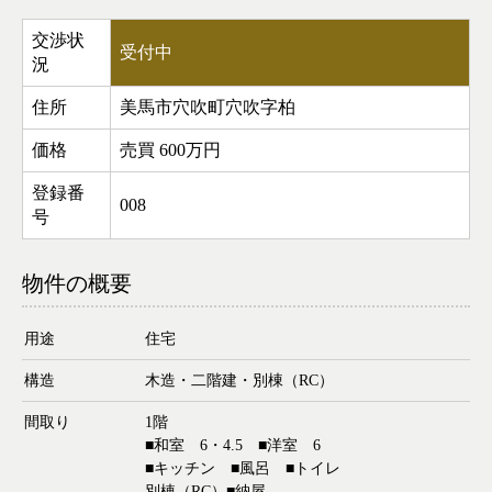
交渉状
受付中
況
住所
美馬市穴吹町穴吹字柏
価格
売買
600万円
登録番
008
号
物件の概要
用途
住宅
構造
木造・二階建・別棟（RC）
間取り
1階
■和室 6・4.5 ■洋室 6
■キッチン ■風呂 ■トイレ
別棟（RC）■納屋