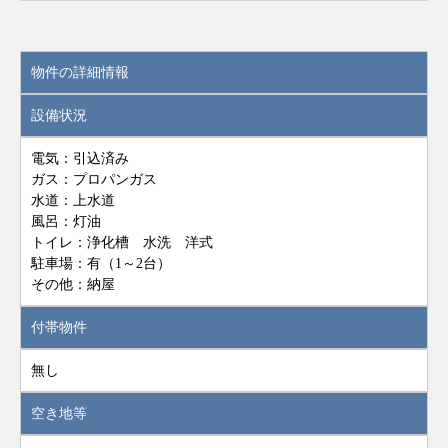
物件の詳細情報
設備状況
電気：引込済み
ガス：プロパンガス
水道：上水道
風呂：灯油
トイレ：浄化槽 水洗 洋式
駐車場：有（1～2台）
その他：納屋
付帯物件
無し
空き地等