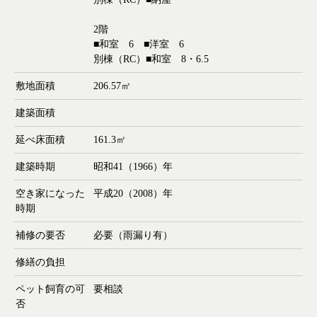
2階
■和室 6 ■洋室 6
別棟（RC）■和室 8・6.5
敷地面積
206.57㎡
建築面積
延べ床面積
161.3㎡
建築時期
昭和41（1966）年
空き家になった
平成20（2008）年
時期
補修の要否
必要（雨漏り有）
修繕の負担
ペット飼育の可
要相談
否