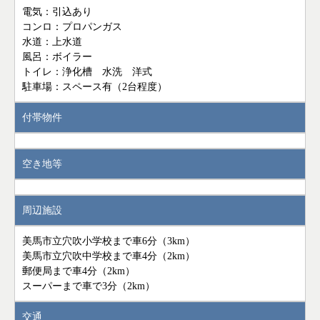
電気：引込あり
コンロ：プロパンガス
水道：上水道
風呂：ボイラー
トイレ：浄化槽 水洗 洋式
駐車場：スペース有（2台程度）
付帯物件
空き地等
周辺施設
美馬市立穴吹小学校まで車6分（3km）
美馬市立穴吹中学校まで車4分（2km）
郵便局まで車4分（2km）
スーパーまで車で3分（2km）
交通