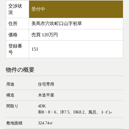
交渉状
受付中
況
住所
美馬市穴吹町口山字初草
価格
売買
120万円
登録番
151
号
物件の概要
用途
住宅専用
構造
木造平屋
間取り
4DK
和8・8・6、洋7.5、DK8.2、風呂、トイレ
敷地面積
324.74㎡