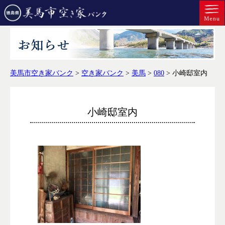
美馬市空き家バンク
>
空き家バンク
>
美馬
>
080
>
小崎邸室内
小崎邸室内