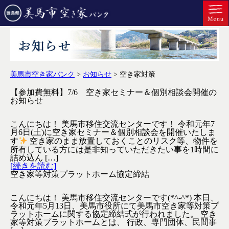
美馬市空き家バンク
>
お知らせ
>
空き家対策
【参加費無料】7/6 空き家セミナー＆個別相談会開催の
お知らせ
こんにちは！ 美馬市移住交流センターです！ 令和元年7
月6日(土)に空き家セミナー＆個別相談会を開催いたしま
す
空き家のまま放置しておくことのリスク等、物件を
所有している方には是非知っていただきたい事を1時間に
詰め込ん […]
[続きを読む]
空き家等対策プラットホーム協定締結
こんにちは！ 美馬市移住交流センターです(*^-^*) 本日、
令和元年5月13日、美馬市役所にて美馬市空き家等対策プ
ラットホームに関する協定締結式が行われました。 空き
家等対策プラットホームとは、 行政、専門団体、民間事