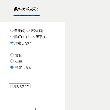
条件から探す
美馬(9)
穴吹(13)
ア
脇町(11)
木屋平(1)
指定しない
賃貸
・
売買
指定しない